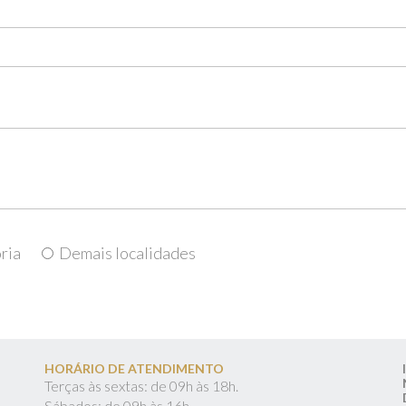
ria
Demais localidades
HORÁRIO DE ATENDIMENTO
Terças às sextas: de 09h às 18h.
Sábados: de 09h às 16h.