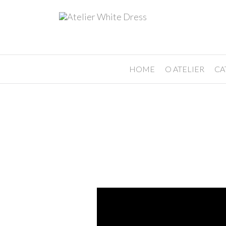
HOME
O ATELIER
CA