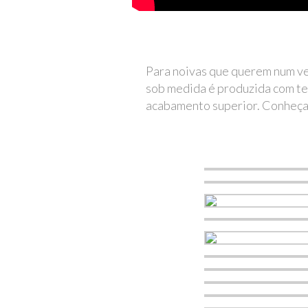
Para noivas que querem num ve
sob medida é produzida com tec
acabamento superior. Conheça 