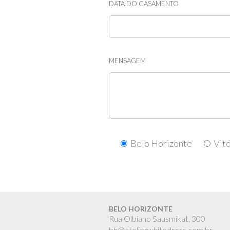
DATA DO CASAMENTO
MENSAGEM
Belo Horizonte
Vitó
BELO HORIZONTE
Rua Olbiano Sausmikat, 300
bh@atelierwhitedress.com.br