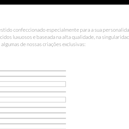
stido confeccionado especialmente para a sua personalida
idos luxuosos e baseada na alta qualidade, na singularida
algumas de nossas criações exclusivas: