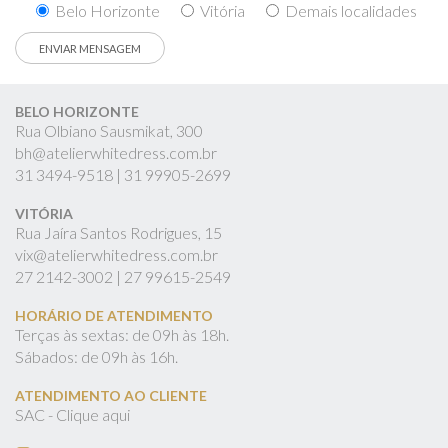
Belo Horizonte
Vitória
Demais localidades
BELO HORIZONTE
Rua Olbiano Sausmikat, 300
bh@atelierwhitedress.com.br
31
3494-9518 |
31
99905-2699
VITÓRIA
Rua Jaíra Santos Rodrigues, 15
vix@atelierwhitedress.com.br
27
2142-3002 |
27
99615-2549
HORÁRIO DE ATENDIMENTO
Terças às sextas: de 09h às 18h.
Sábados: de 09h às 16h.
ATENDIMENTO AO CLIENTE
SAC - Clique aqui