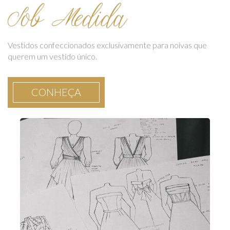
Sob Medida
Vestidos confeccionados exclusivamente para noivas que
querem um vestido único.
CONHEÇA