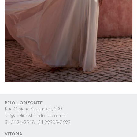
BELO HORIZONTE
Rua Olbiano Sausmikat, 300
bh@atelierwhitedress.com.br
31
3494-9518 |
31
99905-2699
VITÓRIA