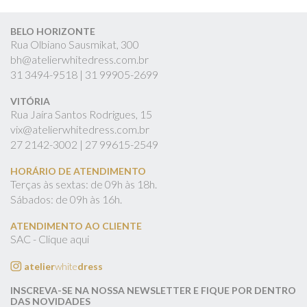
BELO HORIZONTE
Rua Olbiano Sausmikat, 300
bh@atelierwhitedress.com.br
31
3494-9518 |
31
99905-2699
VITÓRIA
Rua Jaíra Santos Rodrigues, 15
vix@atelierwhitedress.com.br
27
2142-3002 |
27
99615-2549
HORÁRIO DE ATENDIMENTO
Terças às sextas: de 09h às 18h.
Sábados: de 09h às 16h.
ATENDIMENTO AO CLIENTE
SAC - Clique aqui
atelier
white
dress
INSCREVA-SE NA NOSSA NEWSLETTER E FIQUE POR DENTRO
DAS NOVIDADES