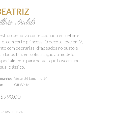
BEATRIZ
llure Bridals
estido de noiva confeccionado em cetim e
ule, com corte princesa. O decote leve em V,
into com pedrarias, drapeados no busto e
ordados trazem sofisticação ao modelo.
specialmente para noivas que buscam um
isual clássico.
amanho
Veste até tamanho 54
or
Off White
$
990,00
KU:
AWD-0174