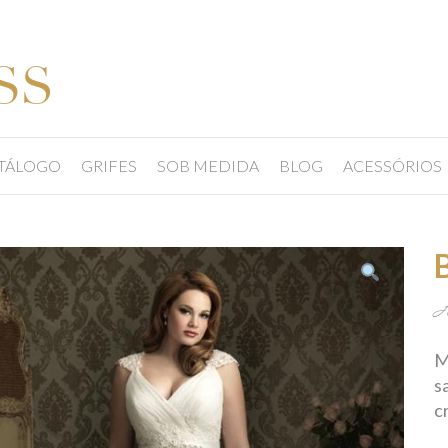
TÁLOGO
GRIFES
SOB MEDIDA
BLOG
ACESSÓRIOS
A
M
s
c