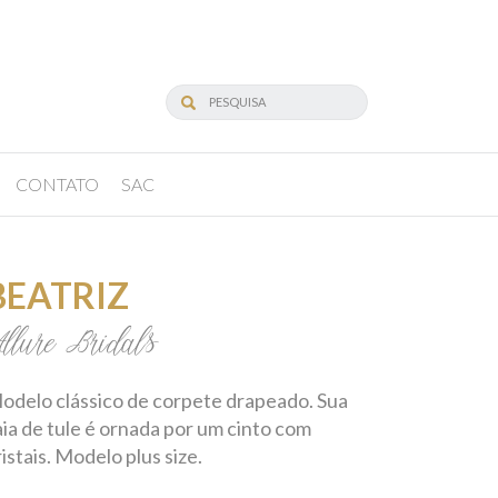
CONTATO
SAC
BEATRIZ
llure Bridals
odelo clássico de corpete drapeado. Sua
aia de tule é ornada por um cinto com
ristais. Modelo plus size.