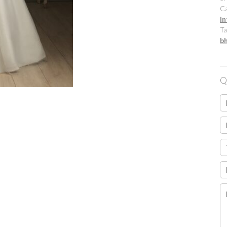
Ca
In
Ta
b
Q