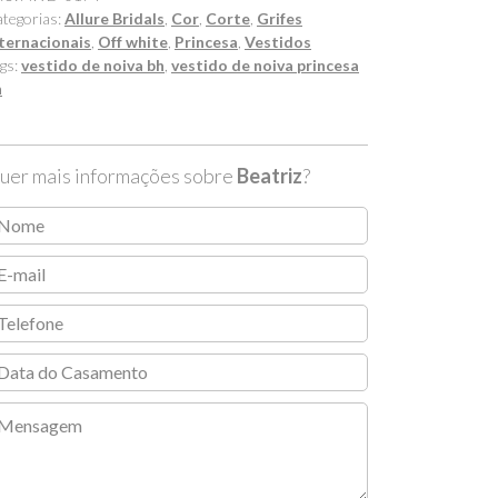
tegorias:
Allure Bridals
,
Cor
,
Corte
,
Grifes
ternacionais
,
Off white
,
Princesa
,
Vestidos
gs:
vestido de noiva bh
,
vestido de noiva princesa
h
uer mais informações sobre
Beatriz
?