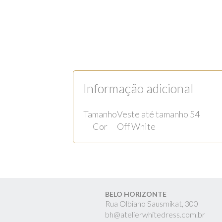
Informação adicional
Tamanho
Veste até tamanho 54
Cor
Off White
BELO HORIZONTE
Rua Olbiano Sausmikat, 300
bh@atelierwhitedress.com.br