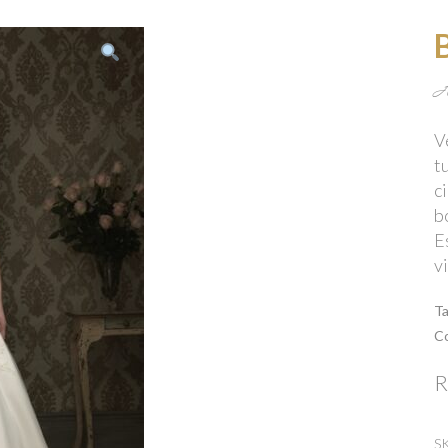
A
V
t
c
b
E
v
T
C
R
S