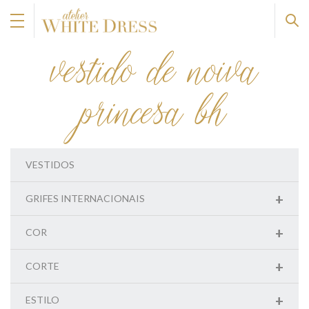
vestido de noiva
princesa bh
VESTIDOS
+
GRIFES INTERNACIONAIS
+
COR
+
CORTE
+
ESTILO