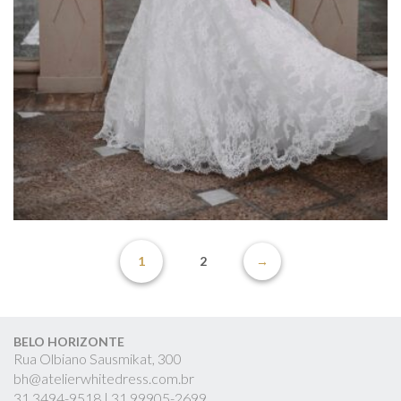
1
2
→
BELO HORIZONTE
Rua Olbiano Sausmikat, 300
bh@atelierwhitedress.com.br
31
3494-9518 |
31
99905-2699