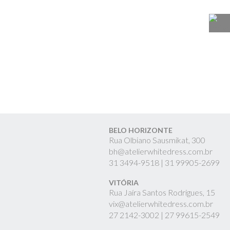
BELO HORIZONTE
Rua Olbiano Sausmikat, 300
bh@atelierwhitedress.com.br
31
3494-9518 |
31
99905-2699
VITÓRIA
Rua Jaíra Santos Rodrigues, 15
vix@atelierwhitedress.com.br
27
2142-3002 |
27
99615-2549