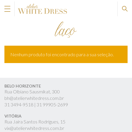
laço
Nenhum produto foi encontrado para a sua seleção.
BELO HORIZONTE
Rua Olbiano Sausmikat, 300
bh@atelierwhitedress.com.br
31
3494-9518 |
31
99905-2699
VITÓRIA
Rua Jaíra Santos Rodrigues, 15
vix@atelierwhitedress.com.br