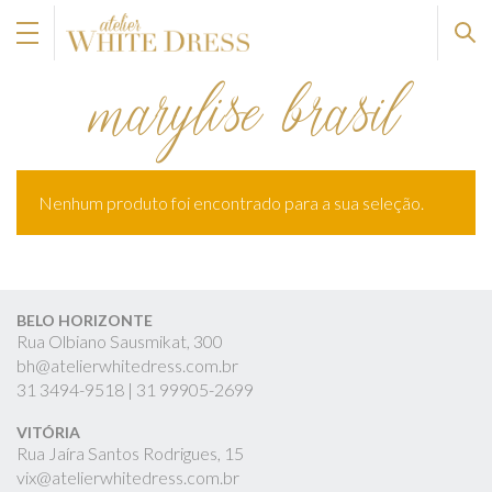
marylise brasil
Nenhum produto foi encontrado para a sua seleção.
BELO HORIZONTE
Rua Olbiano Sausmikat, 300
bh@atelierwhitedress.com.br
31
3494-9518 |
31
99905-2699
VITÓRIA
Rua Jaíra Santos Rodrigues, 15
vix@atelierwhitedress.com.br