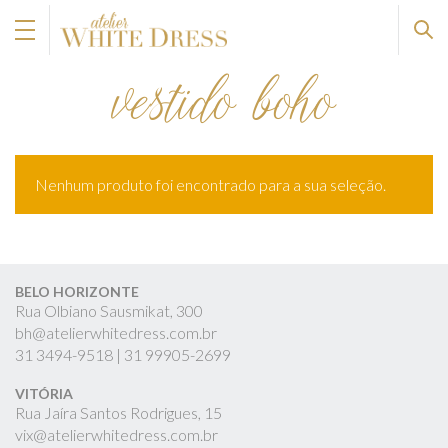
vestido boho
Nenhum produto foi encontrado para a sua seleção.
BELO HORIZONTE
Rua Olbiano Sausmikat, 300
bh@atelierwhitedress.com.br
31
3494-9518 |
31
99905-2699
VITÓRIA
Rua Jaíra Santos Rodrigues, 15
vix@atelierwhitedress.com.br