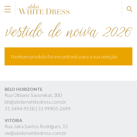
vestido de noiva 2026
Nenhum produto foi encontrado para a sua seleção.
BELO HORIZONTE
Rua Olbiano Sausmikat, 300
bh@atelierwhitedress.com.br
31
3494-9518 |
31
99905-2699
VITÓRIA
Rua Jaíra Santos Rodrigues, 15
vix@atelierwhitedress.com.br