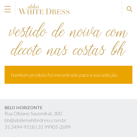
vestido de noiva com
decote nas costas bh
Nenhum produto foi encontrado para a sua seleção.
BELO HORIZONTE
Rua Olbiano Sausmikat, 300
bh@atelierwhitedress.com.br
31
3494-9518 |
31
99905-2699