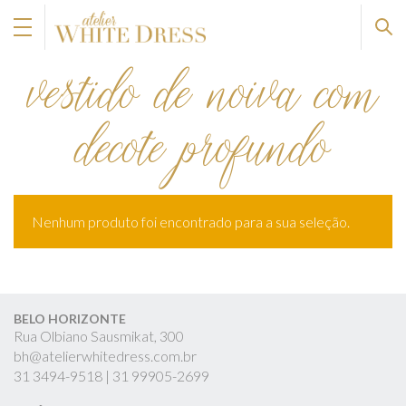
vestido de noiva com
decote profundo
Nenhum produto foi encontrado para a sua seleção.
BELO HORIZONTE
Rua Olbiano Sausmikat, 300
bh@atelierwhitedress.com.br
31
3494-9518 |
31
99905-2699