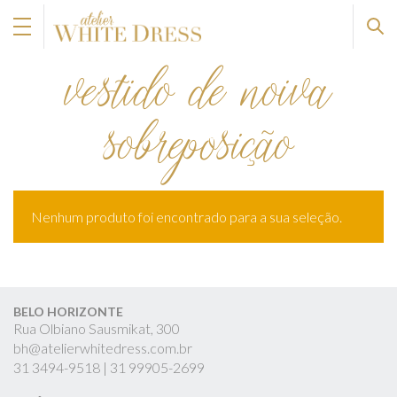
vestido de noiva
sobreposição
Nenhum produto foi encontrado para a sua seleção.
BELO HORIZONTE
Rua Olbiano Sausmikat, 300
bh@atelierwhitedress.com.br
31
3494-9518 |
31
99905-2699