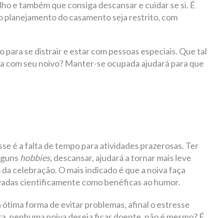
alho e também que consiga descansar e cuidar se si. É
o planejamento do casamento seja restrito, com
 para se distrair e estar com pessoas especiais. Que tal
a com seu noivo? Manter-se ocupada ajudará para que
se é a falta de tempo para atividades prazerosas. Ter
alguns
hobbies
, descansar, ajudará a tornar mais leve
a celebração. O mais indicado é que a noiva faça
ovadas cientificamente como benéficas ao humor.
tima forma de evitar problemas, afinal o estresse
ura, nenhuma noiva deseja ficar doente, não é mesmo? É