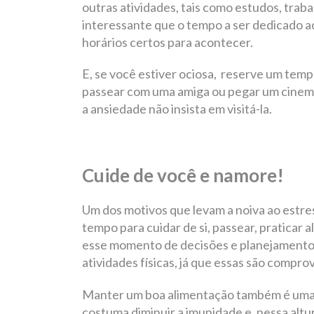
outras atividades, tais como estudos, trab
interessante que o tempo a ser dedicado a
horários certos para acontecer.
E, se você estiver ociosa, reserve um tempo
passear com uma amiga ou pegar um cinem
a ansiedade não insista em visitá-la.
Cuide de você e namore!
Um dos motivos que levam a noiva ao estres
tempo para cuidar de si, passear, praticar 
esse momento de decisões e planejamento d
atividades físicas, já que essas são compr
Manter um boa alimentação também é uma ó
costuma diminuir a imunidade e, nessa alt