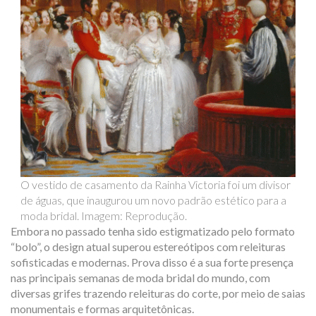
O vestido de casamento da Rainha Victoria foi um divisor
de águas, que inaugurou um novo padrão estético para a
moda bridal. Imagem: Reprodução.
Embora no passado tenha sido estigmatizado pelo formato
“bolo”, o design atual superou estereótipos com releituras
sofisticadas e modernas. Prova disso é a sua forte presença
nas principais semanas de moda bridal do mundo, com
diversas grifes trazendo releituras do corte, por meio de saias
monumentais e formas arquitetônicas.