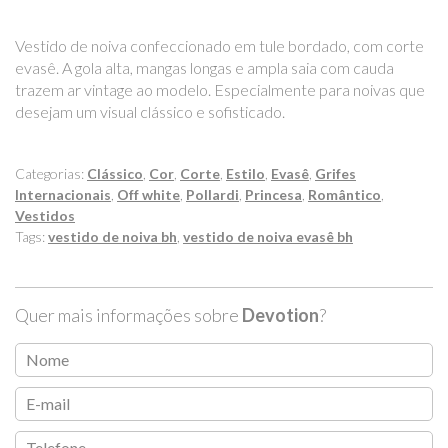
Vestido de noiva confeccionado em tule bordado, com corte
evasê. A gola alta, mangas longas e ampla saia com cauda
trazem ar vintage ao modelo. Especialmente para noivas que
desejam um visual clássico e sofisticado.
Categorias:
Clássico
,
Cor
,
Corte
,
Estilo
,
Evasê
,
Grifes
Internacionais
,
Off white
,
Pollardi
,
Princesa
,
Romântico
,
Vestidos
Tags:
vestido de noiva bh
,
vestido de noiva evasê bh
Quer mais informações sobre
Devotion
?