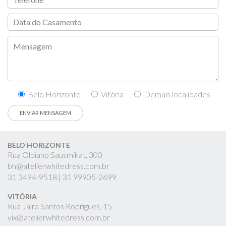
Belo Horizonte
Vitória
Demais localidades
BELO HORIZONTE
Rua Olbiano Sausmikat, 300
bh@atelierwhitedress.com.br
31
3494-9518 |
31
99905-2699
VITÓRIA
Rua Jaíra Santos Rodrigues, 15
vix@atelierwhitedress.com.br