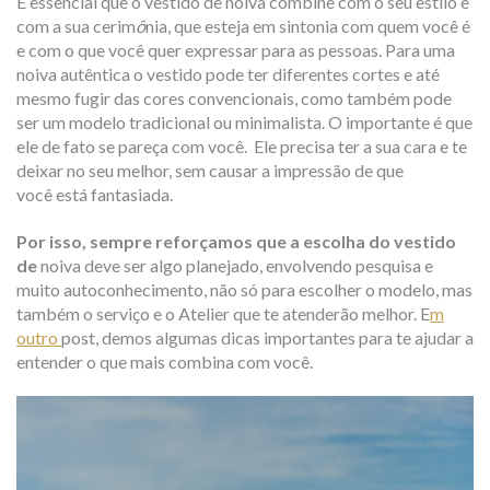
É essencial que o vestido de noiva combine com o seu estilo e
com a sua cerim
ô
nia, que esteja em sintonia com quem você é
e com o que você quer expressar para as pessoa
s. Para uma
noiva autêntica o vestido pode ter diferentes cortes e até
mesmo fugir das cores convencionais, como também pode
ser um modelo tradicional ou minimalista.
O importante é que
ele de fato se pareça com
você
.
Ele precisa ter a sua cara e te
deixar
no seu melhor, sem causar a impressão de que
você está fantasiada.
Por isso, sempre reforçamos que a escolha do vestido
de
noiva deve ser algo planejado, envolvendo pesquisa e
muito autoconhecimento, não só para escolher o modelo, mas
também o serviço e o Atelier que te atenderão melhor. E
m
outro
post, demos algumas dicas importantes para te ajudar a
entender o que mais combina com você.