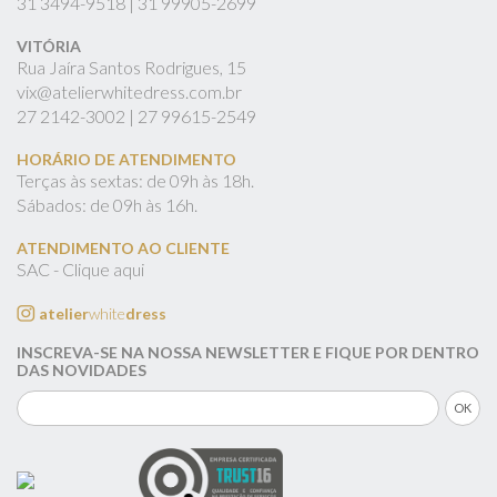
31
3494-9518 |
31
99905-2699
VITÓRIA
Rua Jaíra Santos Rodrigues, 15
vix@atelierwhitedress.com.br
27
2142-3002 |
27
99615-2549
HORÁRIO DE ATENDIMENTO
Terças às sextas: de 09h às 18h.
Sábados: de 09h às 16h.
ATENDIMENTO AO CLIENTE
SAC - Clique aqui
atelier
white
dress
INSCREVA-SE NA NOSSA NEWSLETTER E FIQUE POR DENTRO
DAS NOVIDADES