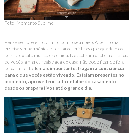
Foto: Momento Sublime
Pense sempre em conjunto com o seu noivo. A cerimônia
precisa ser harmônica e ter características que agradam os
dois, do local a música escolhida. Descubram qual é a essência
de vocês, a marca registrada do casal não pode ficar de fora
do casamento.
E mais importante
:
tragam a consciência
para o que vocês estão vivendo. Estejam presentes no
momento, aproveitem cada detalhe do casamento
desde os preparativos até o grande dia.