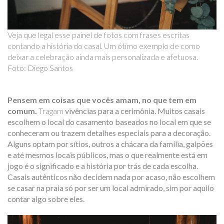
Veja que legal esse painel de fotos com frases escritas
contando a história do casal. Um ótimo exemplo de como
deixar a celebração ainda mais personalizada e afetuosa.
Foto: Diego Santos
Pensem em coisas que vocês amam, no que tem em
comum.
Tragam
vivências para a cerimônia. Muitos casais
escolhem o local do casamento baseados no local em que se
conheceram ou trazem detalhes especiais para a decoração.
Alguns optam por sítios, outros a chácara da família, galpões
e até mesmos locais públicos, mas o que realmente está em
jogo é o significado e a história por trás de cada escolha.
Casais autênticos não decidem nada por acaso, não escolhem
se casar na praia só por ser um local admirado, sim por aquilo
contar algo sobre eles.