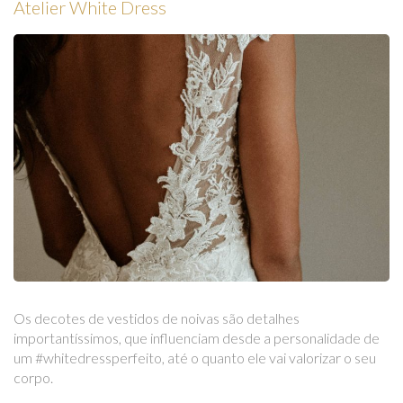
Atelier White Dress
Os decotes de vestidos de noivas são detalhes
importantíssimos, que influenciam desde a personalidade de
um #whitedressperfeito, até o quanto ele vai valorizar o seu
corpo.