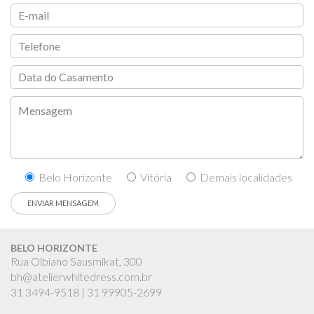
Belo Horizonte
Vitória
Demais localidades
BELO HORIZONTE
Rua Olbiano Sausmikat, 300
bh@atelierwhitedress.com.br
31
3494-9518 |
31
99905-2699