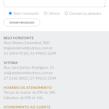
Belo Horizonte
Vitória
Demais localidades
BELO HORIZONTE
Rua Olbiano Sausmikat, 300
bh@atelierwhitedress.com.br
31
3494-9518 |
31
99905-2699
VITÓRIA
Rua Jaíra Santos Rodrigues, 15
vix@atelierwhitedress.com.br
27
2142-3002 |
27
99615-2549
HORÁRIO DE ATENDIMENTO
Terças às sextas: de 09h às 18h.
Sábados: de 09h às 16h.
ATENDIMENTO AO CLIENTE