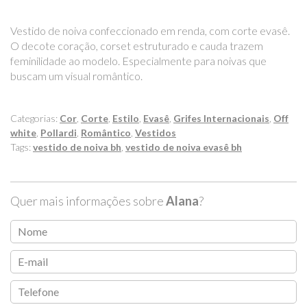
Vestido de noiva confeccionado em renda, com corte evasê.
O decote coração, corset estruturado e cauda trazem
feminilidade ao modelo. Especialmente para noivas que
buscam um visual romântico.
Categorias:
Cor
,
Corte
,
Estilo
,
Evasê
,
Grifes Internacionais
,
Off
white
,
Pollardi
,
Romântico
,
Vestidos
Tags:
vestido de noiva bh
,
vestido de noiva evasê bh
Quer mais informações sobre
Alana
?