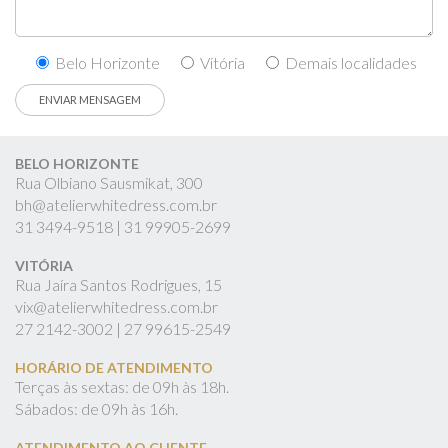
Belo Horizonte
Vitória
Demais localidades
BELO HORIZONTE
Rua Olbiano Sausmikat, 300
bh@atelierwhitedress.com.br
31
3494-9518 |
31
99905-2699
VITÓRIA
Rua Jaíra Santos Rodrigues, 15
vix@atelierwhitedress.com.br
27
2142-3002 |
27
99615-2549
HORÁRIO DE ATENDIMENTO
Terças às sextas: de 09h às 18h.
Sábados: de 09h às 16h.
ATENDIMENTO AO CLIENTE