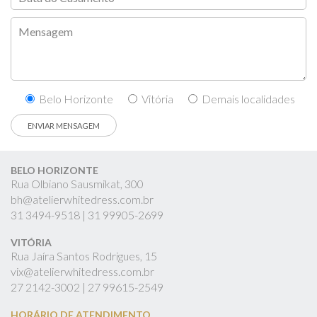
Belo Horizonte
Vitória
Demais localidades
BELO HORIZONTE
Rua Olbiano Sausmikat, 300
bh@atelierwhitedress.com.br
31
3494-9518 |
31
99905-2699
VITÓRIA
Rua Jaíra Santos Rodrigues, 15
vix@atelierwhitedress.com.br
27
2142-3002 |
27
99615-2549
HORÁRIO DE ATENDIMENTO