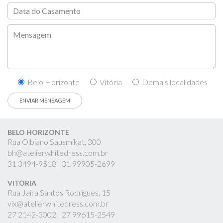
Belo Horizonte
Vitória
Demais localidades
BELO HORIZONTE
Rua Olbiano Sausmikat, 300
bh@atelierwhitedress.com.br
31
3494-9518 |
31
99905-2699
VITÓRIA
Rua Jaíra Santos Rodrigues, 15
vix@atelierwhitedress.com.br
27
2142-3002 |
27
99615-2549