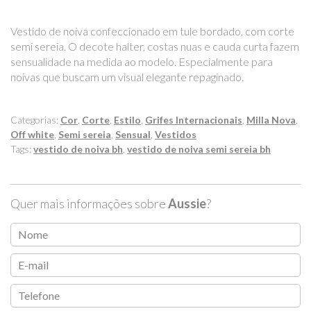
Vestido de noiva confeccionado em tule bordado, com corte
semi sereia. O decote halter, costas nuas e cauda curta fazem
sensualidade na medida ao modelo. Especialmente para
noivas que buscam um visual elegante repaginado.
Categorias:
Cor
,
Corte
,
Estilo
,
Grifes Internacionais
,
Milla Nova
,
Off white
,
Semi sereia
,
Sensual
,
Vestidos
Tags:
vestido de noiva bh
,
vestido de noiva semi sereia bh
Quer mais informações sobre
Aussie
?