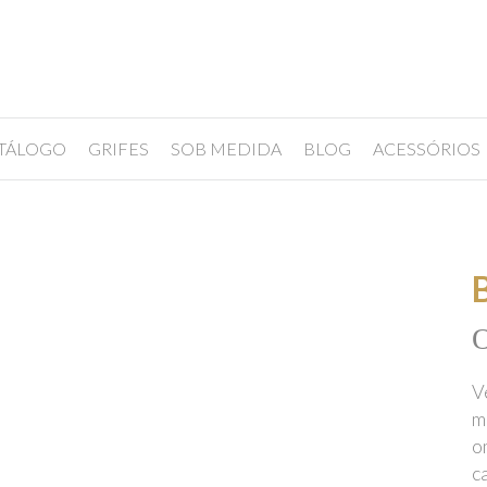
TÁLOGO
GRIFES
SOB MEDIDA
BLOG
ACESSÓRIOS
V
m
o
c