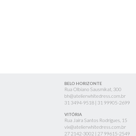
BELO HORIZONTE
Rua Olbiano Sausmikat, 300
bh@atelierwhitedress.com.br
31
3494-9518 |
31
99905-2699
VITÓRIA
Rua Jaíra Santos Rodrigues, 15
vix@atelierwhitedress.com.br
27
2142-3002 |
27
99615-2549