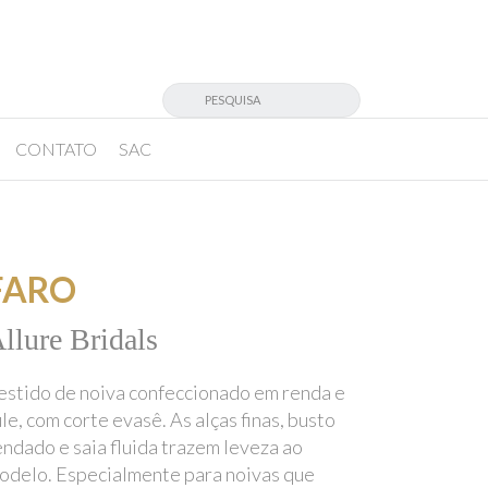
CONTATO
SAC
FARO
llure Bridals
estido de noiva confeccionado em renda e
ule, com corte evasê. As alças finas, busto
endado e saia fluida trazem leveza ao
odelo. Especialmente para noivas que