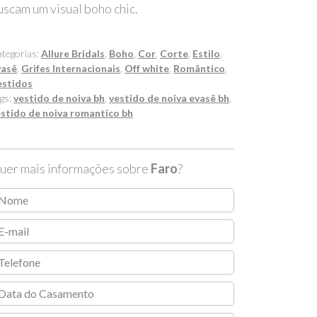
uscam um visual boho chic.
tegorias:
Allure Bridals
,
Boho
,
Cor
,
Corte
,
Estilo
,
vasê
,
Grifes Internacionais
,
Off white
,
Romântico
,
estidos
gs:
vestido de noiva bh
,
vestido de noiva evasê bh
,
stido de noiva romantico bh
uer mais informações sobre
Faro
?