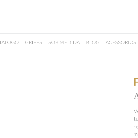
TÁLOGO
GRIFES
SOB MEDIDA
BLOG
ACESSÓRIOS
A
V
t
r
m