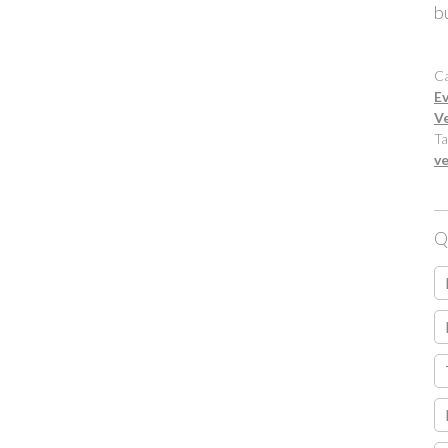
b
Ca
E
V
Ta
ve
Q