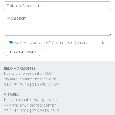
Belo Horizonte
Vitória
Demais localidades
BELO HORIZONTE
Rua Olbiano Sausmikat, 300
bh@atelierwhitedress.com.br
31
3494-9518 |
31
99905-2699
VITÓRIA
Rua Jaíra Santos Rodrigues, 15
vix@atelierwhitedress.com.br
27
2142-3002 |
27
99615-2549