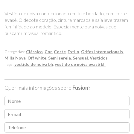
Vestido de noiva confeccionado em tule bordado, com corte
evasê. O decote coração, cintura marcada e saia leve trazem
feminilidade ao modelo. Especialmente para noivas que
buscam um visual romântico.
Categorias:
Clássico
,
Cor
,
Corte
,
Estilo
,
Grifes Internacionais
,
Milla Nova
,
Off white
,
Semi sereia
,
Sensual
,
Vestidos
Tags:
vestido de noiva bh
,
vestido de noiva evasê bh
Quer mais informações sobre
Fusion
?