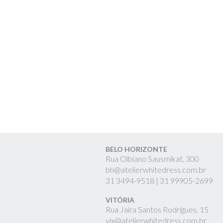
BELO HORIZONTE
Rua Olbiano Sausmikat, 300
bh@atelierwhitedress.com.br
31
3494-9518 |
31
99905-2699
VITÓRIA
Rua Jaíra Santos Rodrigues, 15
vix@atelierwhitedress.com.br