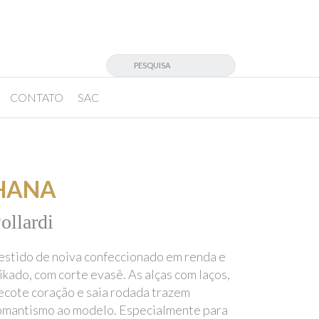
CONTATO
SAC
HANA
ollardi
estido de noiva confeccionado em renda e
ikado, com corte evasê. As alças com laços,
ecote coração e saia rodada trazem
omantismo ao modelo. Especialmente para