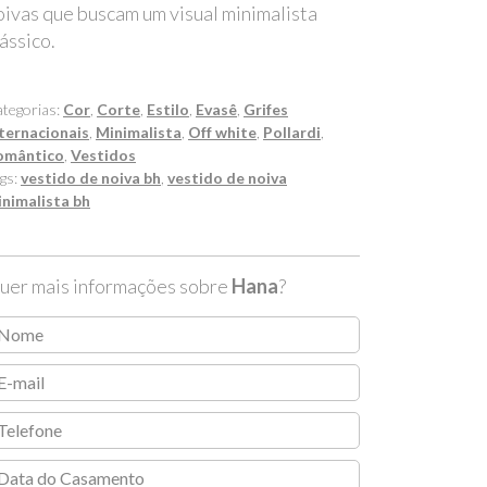
oivas que buscam um visual minimalista
lássico.
tegorias:
Cor
,
Corte
,
Estilo
,
Evasê
,
Grifes
ternacionais
,
Minimalista
,
Off white
,
Pollardi
,
omântico
,
Vestidos
gs:
vestido de noiva bh
,
vestido de noiva
nimalista bh
uer mais informações sobre
Hana
?