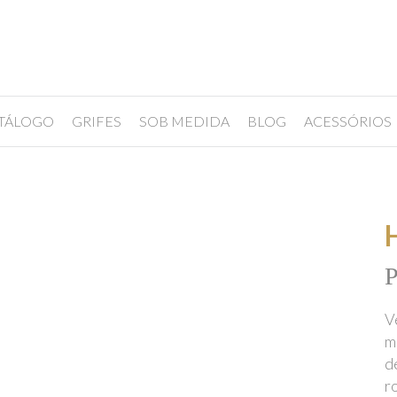
TÁLOGO
GRIFES
SOB MEDIDA
BLOG
ACESSÓRIOS
P
V
m
d
r