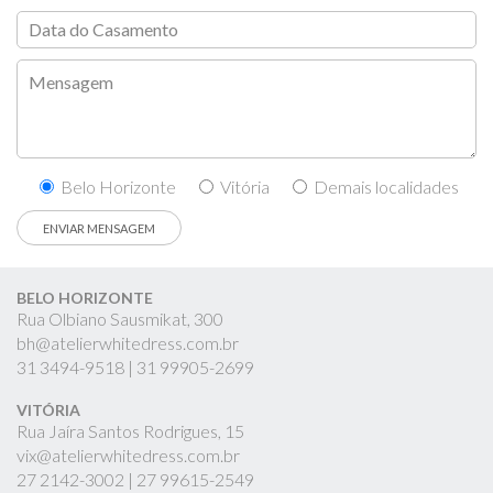
Belo Horizonte
Vitória
Demais localidades
BELO HORIZONTE
Rua Olbiano Sausmikat, 300
bh@atelierwhitedress.com.br
31
3494-9518 |
31
99905-2699
VITÓRIA
Rua Jaíra Santos Rodrigues, 15
vix@atelierwhitedress.com.br
27
2142-3002 |
27
99615-2549