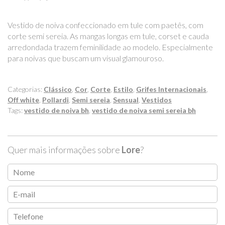
Vestido de noiva confeccionado em tule com paetês, com
corte semi sereia. As mangas longas em tule, corset e cauda
arredondada trazem feminilidade ao modelo. Especialmente
para noivas que buscam um visual glamouroso.
Categorias:
Clássico
,
Cor
,
Corte
,
Estilo
,
Grifes Internacionais
,
Off white
,
Pollardi
,
Semi sereia
,
Sensual
,
Vestidos
Tags:
vestido de noiva bh
,
vestido de noiva semi sereia bh
Quer mais informações sobre
Lore
?