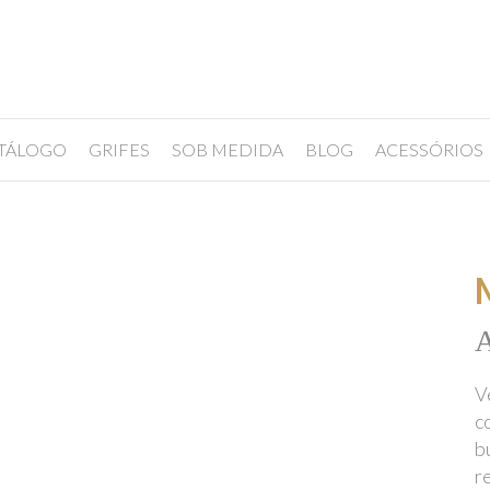
TÁLOGO
GRIFES
SOB MEDIDA
BLOG
ACESSÓRIOS
A
V
c
b
r