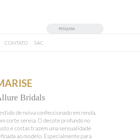
CONTATO
SAC
MARISE
llure Bridals
estido de noiva confeccionado em renda,
om corte sereia. O decote profundo no
usto e costas trazem uma sensualidade
efinada ao modelo. Especialmente para