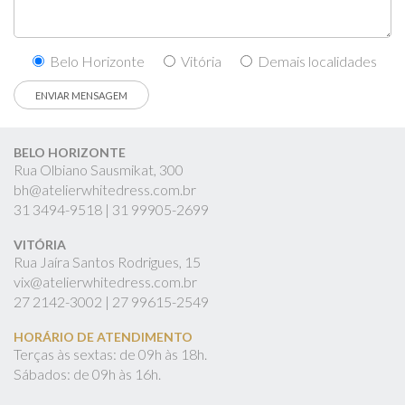
Belo Horizonte
Vitória
Demais localidades
BELO HORIZONTE
Rua Olbiano Sausmikat, 300
bh@atelierwhitedress.com.br
31
3494-9518 |
31
99905-2699
VITÓRIA
Rua Jaíra Santos Rodrigues, 15
vix@atelierwhitedress.com.br
27
2142-3002 |
27
99615-2549
HORÁRIO DE ATENDIMENTO
Terças às sextas: de 09h às 18h.
Sábados: de 09h às 16h.