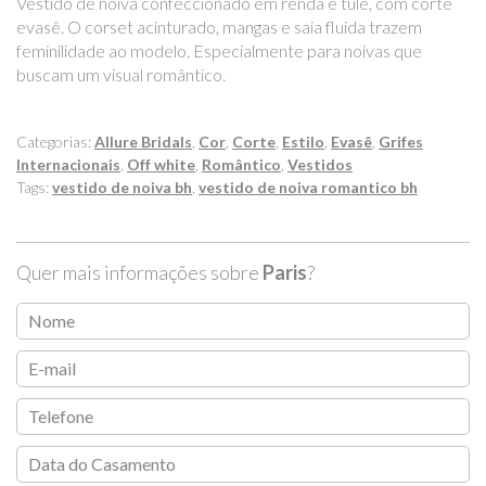
Vestido de noiva confeccionado em renda e tule, com corte
evasê. O corset acinturado, mangas e saia fluida trazem
feminilidade ao modelo. Especialmente para noivas que
buscam um visual romântico.
Categorias:
Allure Bridals
,
Cor
,
Corte
,
Estilo
,
Evasê
,
Grifes
Internacionais
,
Off white
,
Romântico
,
Vestidos
Tags:
vestido de noiva bh
,
vestido de noiva romantico bh
Quer mais informações sobre
Paris
?