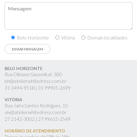
Belo Horizonte
Vitória
Demais localidades
BELO HORIZONTE
Rua Olbiano Sausmikat, 300
bh@atelierwhitedress.com.br
31
3494-9518 |
31
99905-2699
VITÓRIA
Rua Jaíra Santos Rodrigues, 15
vix@atelierwhitedress.com.br
27
2142-3002 |
27
99615-2549
HORÁRIO DE ATENDIMENTO
Terças às sextas: de 09h às 18h.