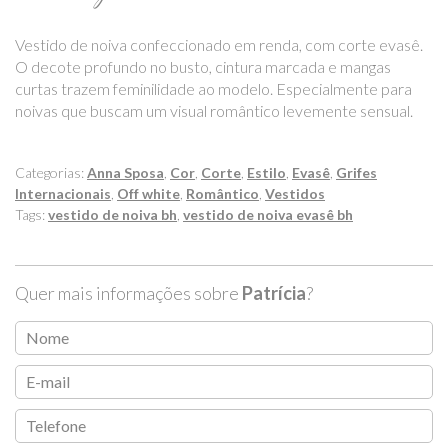
Vestido de noiva confeccionado em renda, com corte evasê.
O decote profundo no busto, cintura marcada e mangas
curtas trazem feminilidade ao modelo. Especialmente para
noivas que buscam um visual romântico levemente sensual.
Categorias:
Anna Sposa
,
Cor
,
Corte
,
Estilo
,
Evasê
,
Grifes
Internacionais
,
Off white
,
Romântico
,
Vestidos
Tags:
vestido de noiva bh
,
vestido de noiva evasê bh
Quer mais informações sobre
Patrícia
?