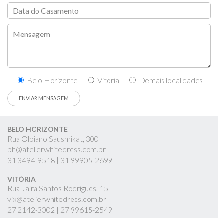
Belo Horizonte
Vitória
Demais localidades
BELO HORIZONTE
Rua Olbiano Sausmikat, 300
bh@atelierwhitedress.com.br
31
3494-9518 |
31
99905-2699
VITÓRIA
Rua Jaíra Santos Rodrigues, 15
vix@atelierwhitedress.com.br
27
2142-3002 |
27
99615-2549