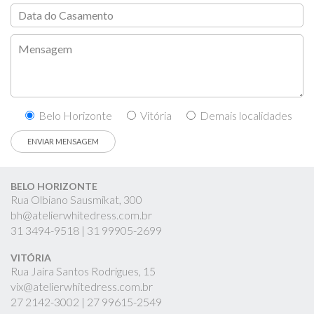
Belo Horizonte
Vitória
Demais localidades
BELO HORIZONTE
Rua Olbiano Sausmikat, 300
bh@atelierwhitedress.com.br
31
3494-9518 |
31
99905-2699
VITÓRIA
Rua Jaíra Santos Rodrigues, 15
vix@atelierwhitedress.com.br
27
2142-3002 |
27
99615-2549