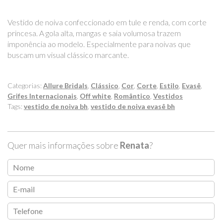
Vestido de noiva confeccionado em tule e renda, com corte
princesa. A gola alta, mangas e saia volumosa trazem
imponência ao modelo. Especialmente para noivas que
buscam um visual clássico marcante.
Categorias:
Allure Bridals
,
Clássico
,
Cor
,
Corte
,
Estilo
,
Evasê
,
Grifes Internacionais
,
Off white
,
Romântico
,
Vestidos
Tags:
vestido de noiva bh
,
vestido de noiva evasê bh
Quer mais informações sobre
Renata
?