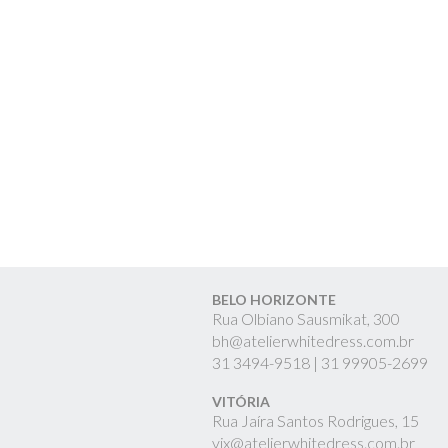
BELO HORIZONTE
Rua Olbiano Sausmikat, 300
bh@atelierwhitedress.com.br
31
3494-9518 |
31
99905-2699
VITÓRIA
Rua Jaíra Santos Rodrigues, 15
vix@atelierwhitedress.com.br