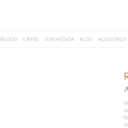
TÁLOGO
GRIFES
SOB MEDIDA
BLOG
ACESSÓRIOS
A
V
c
b
c