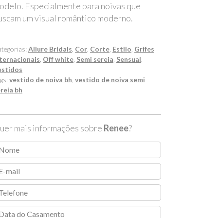
odelo. Especialmente para noivas que
uscam um visual romântico moderno.
tegorias:
Allure Bridals
,
Cor
,
Corte
,
Estilo
,
Grifes
ternacionais
,
Off white
,
Semi sereia
,
Sensual
,
estidos
gs:
vestido de noiva bh
,
vestido de noiva semi
reia bh
uer mais informações sobre
Renee
?