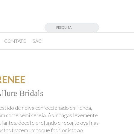
CONTATO
SAC
RENEE
llure Bridals
estido de noiva confeccionado em renda,
om corte semi sereia. As mangas levemente
ufantes, decote profundo e recorte oval nas
ostas trazem um toque fashionista ao