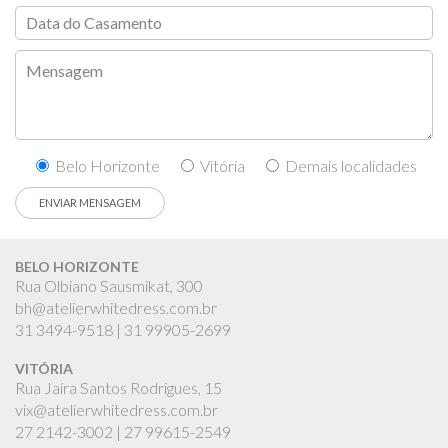
Belo Horizonte
Vitória
Demais localidades
BELO HORIZONTE
Rua Olbiano Sausmikat, 300
bh@atelierwhitedress.com.br
31
3494-9518 |
31
99905-2699
VITÓRIA
Rua Jaíra Santos Rodrigues, 15
vix@atelierwhitedress.com.br
27
2142-3002 |
27
99615-2549