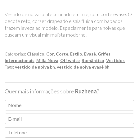
Vestido de noiva confeccionado em tule, com corte evasê. O
decote reto, corset drapeado e saia fluida com babados
trazem leveza ao modelo. Especialmente para noivas que
buscam um visual minimalista moderno.
Categorias:
Clássico
,
Cor
,
Corte
,
Estilo
,
Evasê
,
Grifes
Internacionais
,
Milla Nova
,
Off white
,
Romântico
,
Vestidos
Tags:
vestido de noiva bh
,
vestido de noiva evasê bh
Quer mais informações sobre
Ruzhena
?