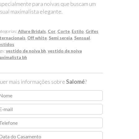
specialmente para noivas que buscam um
isual maximalista elegante.
tegorias:
Allure Bridals
,
Cor
,
Corte
,
Estilo
,
Grifes
ternacionais
,
Off white
,
Semi sereia
,
Sensual
,
estidos
gs:
vestido de noiva bh
,
vestido de noiva
aximalista bh
uer mais informações sobre
Salomé
?