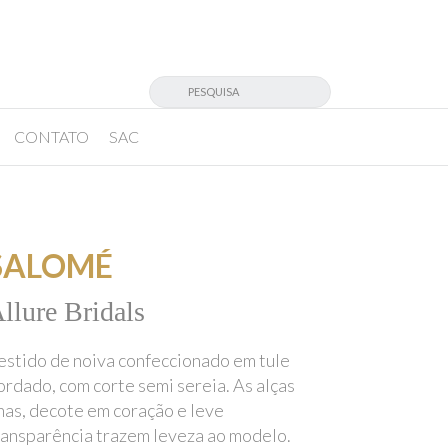
CONTATO
SAC
SALOMÉ
llure Bridals
estido de noiva confeccionado em tule
ordado, com corte semi sereia. As alças
inas, decote em coração e leve
ransparência trazem leveza ao modelo.