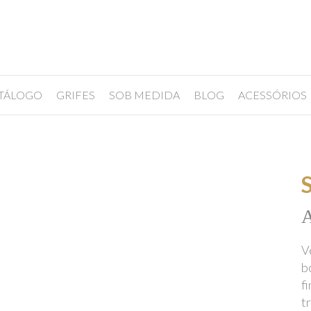
TÁLOGO
GRIFES
SOB MEDIDA
BLOG
ACESSÓRIOS
A
V
b
f
t