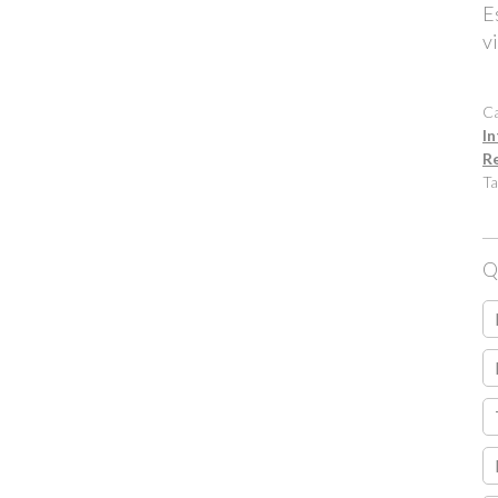
E
v
Ca
In
R
Ta
Q