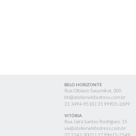
BELO HORIZONTE
Rua Olbiano Sausmikat, 300
bh@atelierwhitedress.com.br
31
3494-9518 |
31
99905-2699
VITÓRIA
Rua Jaíra Santos Rodrigues, 15
vix@atelierwhitedress.com.br
27
2142-3002 |
27
99615-2549