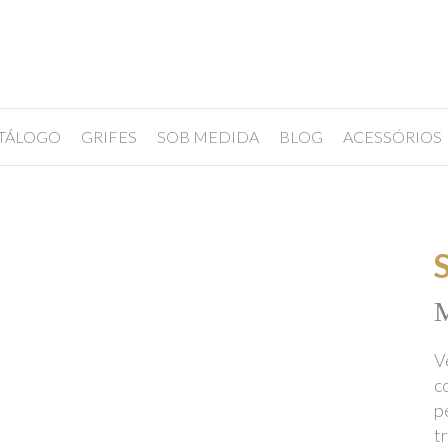
TÁLOGO
GRIFES
SOB MEDIDA
BLOG
ACESSÓRIOS
M
V
c
p
t