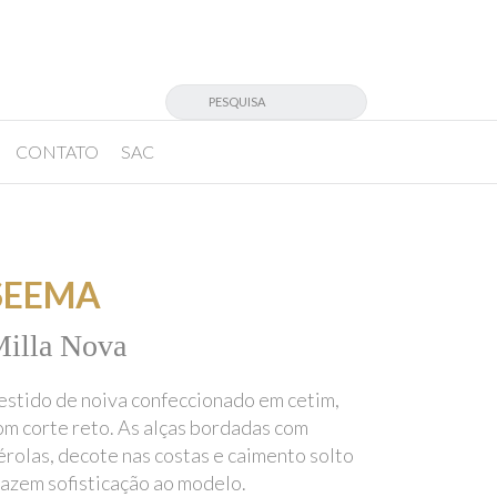
CONTATO
SAC
SEEMA
illa Nova
estido de noiva confeccionado em cetim,
om corte reto. As alças bordadas com
érolas, decote nas costas e caimento solto
razem sofisticação ao modelo.