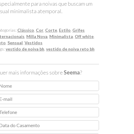
specialmente para noivas que buscam um
isual minimalista atemporal.
tegorias:
Clássico
,
Cor
,
Corte
,
Estilo
,
Grifes
ternacionais
,
Milla Nova
,
Minimalista
,
Off white
,
eto
,
Sensual
,
Vestidos
gs:
vestido de noiva bh
,
vestido de noiva reto bh
uer mais informações sobre
Seema
?