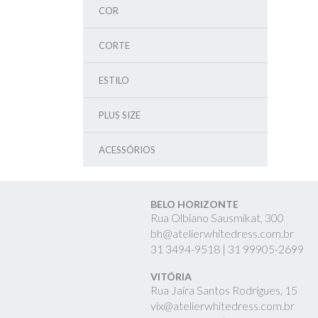
COR
CORTE
ESTILO
PLUS SIZE
ACESSÓRIOS
BELO HORIZONTE
Rua Olbiano Sausmikat, 300
bh@atelierwhitedress.com.br
31
3494-9518 |
31
99905-2699
VITÓRIA
Rua Jaíra Santos Rodrigues, 15
vix@atelierwhitedress.com.br