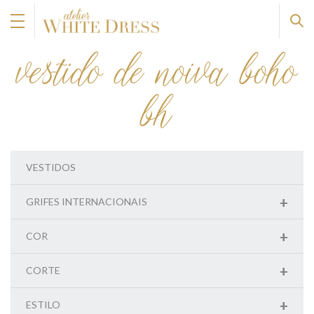
vestido de noiva boho
bh
VESTIDOS
+
GRIFES INTERNACIONAIS
+
COR
+
CORTE
+
ESTILO