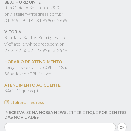
BELO HORIZONTE
Rua Olbiano Sausmikat, 300
bh@atelierwhitedress.com.br
31
3494-9518 |
31
99905-2699
VITÓRIA
Rua Jaíra Santos Rodrigues, 15
vix@atelierwhitedress.com.br
27
2142-3002 |
27
99615-2549
HORÁRIO DE ATENDIMENTO
Terças às sextas: de 09h às 18h.
Sábados: de 09h às 16h.
ATENDIMENTO AO CLIENTE
SAC - Clique aqui
atelier
white
dress
INSCREVA-SE NA NOSSA NEWSLETTER E FIQUE POR DENTRO
DAS NOVIDADES