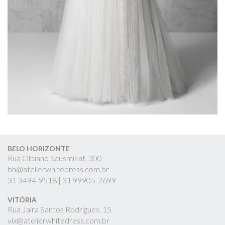
BELO HORIZONTE
Rua Olbiano Sausmikat, 300
bh@atelierwhitedress.com.br
31
3494-9518 |
31
99905-2699
VITÓRIA
Rua Jaíra Santos Rodrigues, 15
vix@atelierwhitedress.com.br