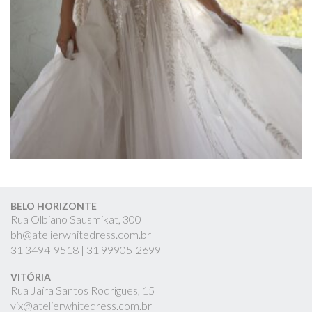
BELO HORIZONTE
Rua Olbiano Sausmikat, 300
bh@atelierwhitedress.com.br
31
3494-9518 |
31
99905-2699
VITÓRIA
Rua Jaíra Santos Rodrigues, 15
vix@atelierwhitedress.com.br