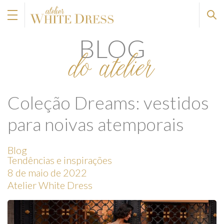
BLOG
do atelier
Coleção Dreams: vestidos
para noivas atemporais
Blog
Tendências e inspirações
8 de maio de 2022
Atelier White Dress