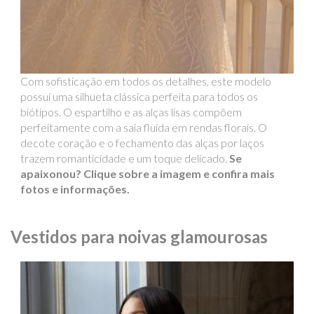
Com sofisticação em todos os detalhes, este modelo
possui uma silhueta clássica perfeita para todos os
biótipos. O espartilho e as alças lisas compõem
perfeitamente com a saia fluida em rendas florais. O
decote coração e o fechamento das alças por laços
trazem romanticidade e um toque delicado.
Se
apaixonou? Clique sobre a imagem e confira mais
fotos e informações.
Vestidos para noivas glamourosas