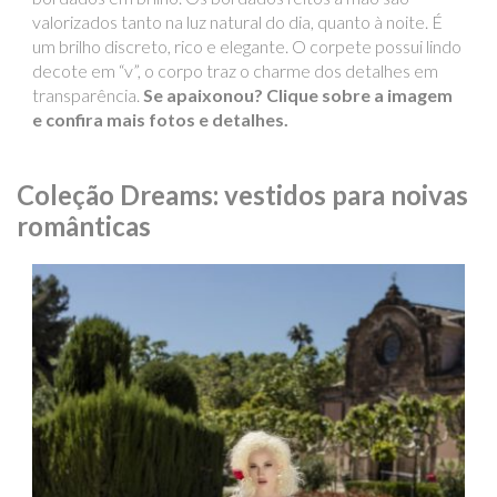
valorizados tanto na luz natural do dia, quanto à noite. É
um brilho discreto, rico e elegante. O corpete possui lindo
decote em “v”, o corpo traz o charme dos detalhes em
transparência.
Se apaixonou? Clique sobre a imagem
e confira mais fotos e detalhes.
Coleção Dreams: vestidos para noivas
românticas