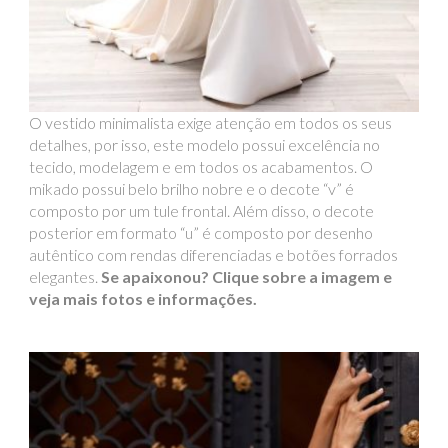
O vestido minimalista exige atenção em todos os seus
detalhes, por isso, este modelo possui excelência no
tecido, modelagem e em todos os acabamentos. O
mikado possui belo brilho nobre e o decote “v” é
composto por um tule frontal. Além disso, o decote
posterior em formato “u” é composto por desenho
autêntico com rendas diferenciadas e botões forrados
elegantes.
Se apaixonou? Clique sobre a imagem e
veja mais fotos e informações.