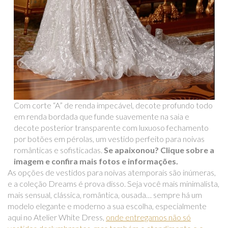
Com corte “A” de renda impecável, decote profundo todo
em renda bordada que funde suavemente na saia e
decote posterior transparente com luxuoso fechamento
por botões em pérolas, um vestido perfeito para noivas
românticas e sofisticadas.
Se apaixonou? Clique sobre a
imagem e confira mais fotos e informações.
As opções de vestidos para noivas atemporais são inúmeras,
e a coleção Dreams é prova disso. Seja você mais minimalista,
mais sensual, clássica, romântica, ousada… sempre há um
modelo elegante e moderno a sua escolha, especialmente
aqui no Atelier White Dress,
onde entregamos não só