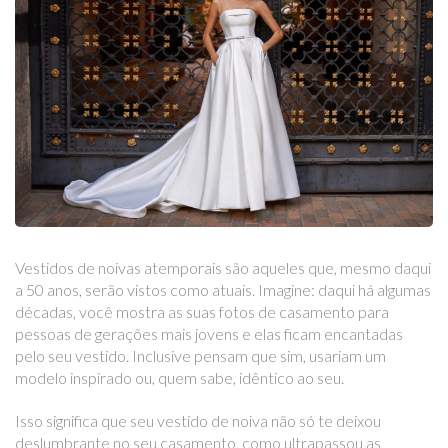
Vestidos de noivas atemporais são aqueles que, mesmo daqui
a 50 anos, serão vistos como atuais. Imagine: daqui há algumas
décadas, você mostra as suas fotos de casamento para
pessoas de gerações mais jovens e elas ficam encantadas
pelo seu vestido. Inclusive pensam que sim, usariam um
modelo inspirado ou, quem sabe, idêntico ao seu.
Isso significa que seu vestido de noiva não só te deixou
deslumbrante no seu casamento, como ultrapassou as