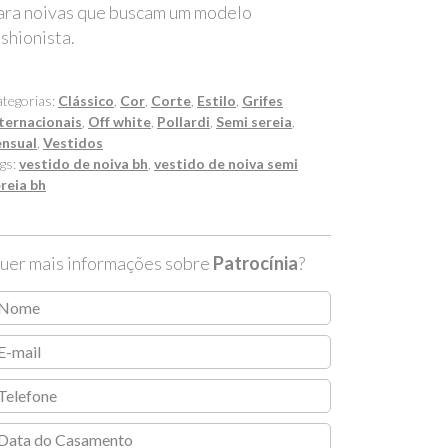
ara noivas que buscam um modelo
ashionista.
tegorias:
Clássico
,
Cor
,
Corte
,
Estilo
,
Grifes
ternacionais
,
Off white
,
Pollardi
,
Semi sereia
,
ensual
,
Vestidos
gs:
vestido de noiva bh
,
vestido de noiva semi
reia bh
uer mais informações sobre
Patrocínia
?