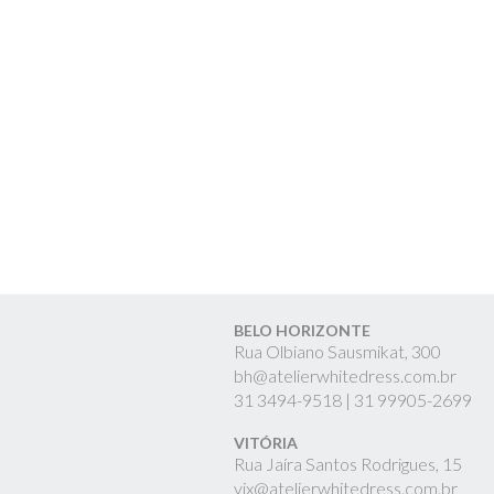
BELO HORIZONTE
Rua Olbiano Sausmikat, 300
bh@atelierwhitedress.com.br
31
3494-9518 |
31
99905-2699
VITÓRIA
Rua Jaíra Santos Rodrigues, 15
vix@atelierwhitedress.com.br