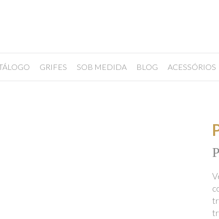
TÁLOGO
GRIFES
SOB MEDIDA
BLOG
ACESSÓRIOS
P
V
c
t
t