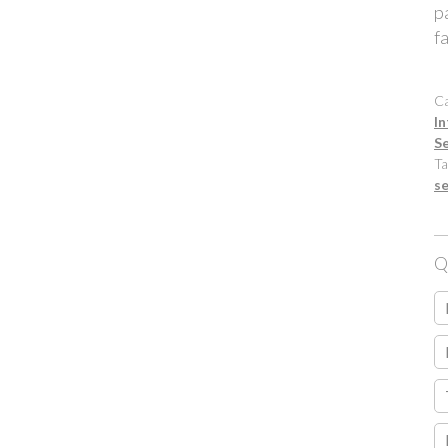
p
f
Ca
In
S
Ta
se
Q