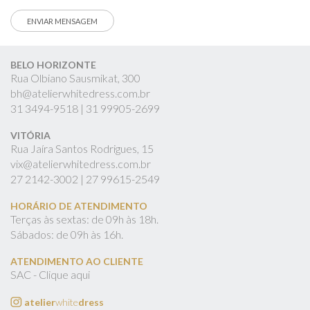
BELO HORIZONTE
Rua Olbiano Sausmikat, 300
bh@atelierwhitedress.com.br
31
3494-9518 |
31
99905-2699
VITÓRIA
Rua Jaíra Santos Rodrigues, 15
vix@atelierwhitedress.com.br
27
2142-3002 |
27
99615-2549
HORÁRIO DE ATENDIMENTO
Terças às sextas: de 09h às 18h.
Sábados: de 09h às 16h.
ATENDIMENTO AO CLIENTE
SAC - Clique aqui
atelier
white
dress