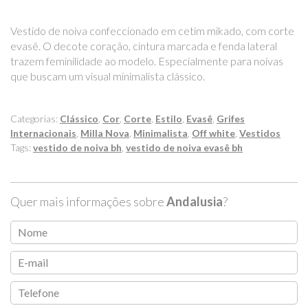
Vestido de noiva confeccionado em cetim mikado, com corte
evasê. O decote coração, cintura marcada e fenda lateral
trazem feminilidade ao modelo. Especialmente para noivas
que buscam um visual minimalista clássico.
Categorias:
Clássico
,
Cor
,
Corte
,
Estilo
,
Evasê
,
Grifes
Internacionais
,
Milla Nova
,
Minimalista
,
Off white
,
Vestidos
Tags:
vestido de noiva bh
,
vestido de noiva evasê bh
Quer mais informações sobre
Andalusia
?