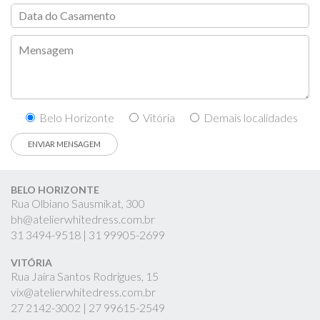
Belo Horizonte
Vitória
Demais localidades
BELO HORIZONTE
Rua Olbiano Sausmikat, 300
bh@atelierwhitedress.com.br
31
3494-9518 |
31
99905-2699
VITÓRIA
Rua Jaíra Santos Rodrigues, 15
vix@atelierwhitedress.com.br
27
2142-3002 |
27
99615-2549