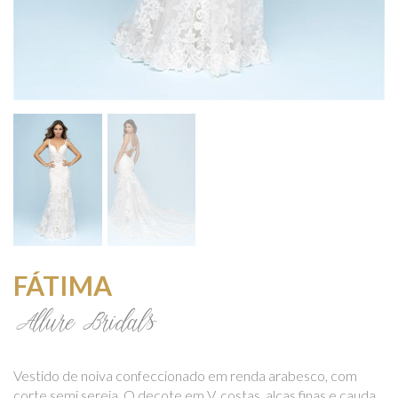
FÁTIMA
Allure Bridals
Vestido de noiva confeccionado em renda arabesco, com
corte semi sereia. O decote em V, costas, alças finas e cauda