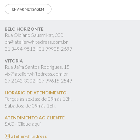
BELO HORIZONTE
Rua Olbiano Sausmikat, 300
bh@atelierwhitedress.com.br
31
3494-9518 |
31
99905-2699
VITÓRIA
Rua Jaíra Santos Rodrigues, 15
vix@atelierwhitedress.com.br
27
2142-3002 |
27
99615-2549
HORÁRIO DE ATENDIMENTO
Terças às sextas: de 09h às 18h.
Sábados: de 09h às 16h.
ATENDIMENTO AO CLIENTE
SAC - Clique aqui
atelier
white
dress