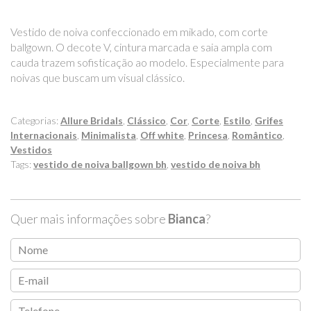
Vestido de noiva confeccionado em mikado, com corte
ballgown. O decote V, cintura marcada e saia ampla com
cauda trazem sofisticação ao modelo. Especialmente para
noivas que buscam um visual clássico.
Categorias:
Allure Bridals
,
Clássico
,
Cor
,
Corte
,
Estilo
,
Grifes
Internacionais
,
Minimalista
,
Off white
,
Princesa
,
Romântico
,
Vestidos
Tags:
vestido de noiva ballgown bh
,
vestido de noiva bh
Quer mais informações sobre
Bianca
?