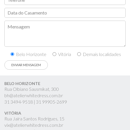
Belo Horizonte
Vitória
Demais localidades
BELO HORIZONTE
Rua Olbiano Sausmikat, 300
bh@atelierwhitedress.com.br
31
3494-9518 |
31
99905-2699
VITÓRIA
Rua Jaíra Santos Rodrigues, 15
vix@atelierwhitedress.com.br