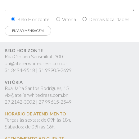
Belo Horizonte
Vitória
Demais localidades
BELO HORIZONTE
Rua Olbiano Sausmikat, 300
bh@atelierwhitedress.com.br
31
3494-9518 |
31
99905-2699
VITÓRIA
Rua Jaíra Santos Rodrigues, 15
vix@atelierwhitedress.com.br
27
2142-3002 |
27
99615-2549
HORÁRIO DE ATENDIMENTO
Terças às sextas: de 09h às 18h.
Sábados: de 09h às 16h.
ATENDIMENTO AO CLIENTE